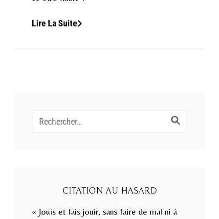
Êtes-
Lire La Suite
Vous
Fait
Pour
Être
Gentil
?
Recherche
pour :
CITATION AU HASARD
« Jouis et fais jouir, sans faire de mal ni à