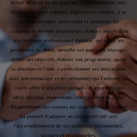
définir un style de vie inspirant, à communiquer avec
les femmes avec richesse, légèreté et subtilité, à se
montrer sensible, intéressant et attachant. Le
coaching se déroule en plusieurs séances auprès d’un
psychologue professionnel diplômé, qui cerne les
problèmes du client, identifie ces points de blocage,
définit ses objectifs, élabore son programme, ajuste
sa situation et l’aide à perfectionner ses interactions
avec son entourage et les personnes qui l’attirent. Le
coach offre à son client un cadre d’apprentissage
idéal, sécurisé, bienveillant, constructif et lui offre
fréquemment des retours sur sa progression, ce qui
lui permet d’adopter un chemin itératif vers
l’accomplissement de ses ambitions personnelles,
sociales et relationnelles.