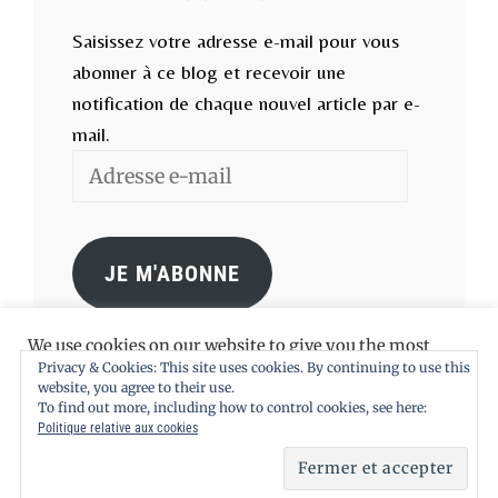
Saisissez votre adresse e-mail pour vous
abonner à ce blog et recevoir une
notification de chaque nouvel article par e-
mail.
Adresse
e-
mail
JE M'ABONNE
We use cookies on our website to give you the most
relevant experience by remembering your preferences
Privacy & Cookies: This site uses cookies. By continuing to use this
and repeat visits. By clicking “Accept All”, you consent to
website, you agree to their use.
the use of ALL the cookies. However, you may visit
To find out more, including how to control cookies, see here:
"Cookie Settings" to provide a controlled consent.
Politique relative aux cookies
Copyright © 2026
La Conversation
. Tous droits
réservés. | Chique par
Catch Themes
Cookie Settings
Accept All