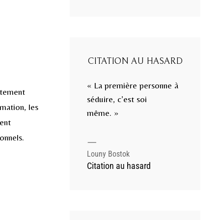
N
CITATION AU HASARD
« La première personne à
utement
séduire, c’est soi
rmation, les
même. »
ent
onnels.
—
Louny Bostok
Citation au hasard