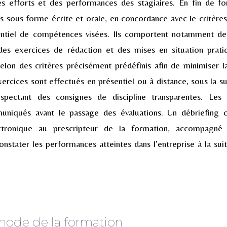
des efforts et des performances des stagiaires. En fin de f
és sous forme écrite et orale, en concordance avec le critères
rentiel de compétences visées. Ils comportent notamment 
des exercices de rédaction et des mises en situation prat
elon des critères précisément prédéfinis afin de minimiser la
xercices sont effectués en présentiel ou à distance, sous la su
spectant des consignes de discipline transparentes. Le
muniqués avant le passage des évaluations. Un débriefing 
ctronique au prescripteur de la formation, accompagné 
onstater les performances atteintes dans l’entreprise à la suit
thode de la formation