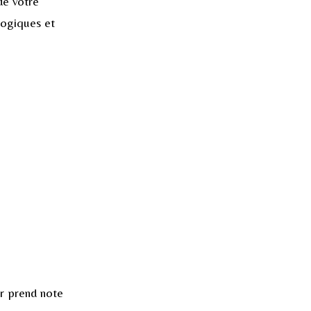
de votre
gogiques et
ur prend note