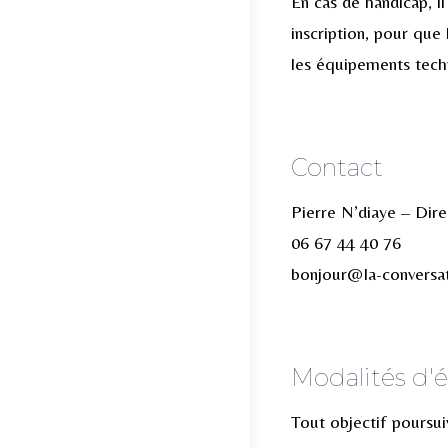
En cas de handicap, il
inscription, pour que
les équipements techn
Contact
Pierre N’diaye – Dir
06 67 44 40 76
bonjour@la-conversa
Modalités d'é
Tout objectif poursui