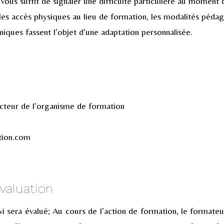
 vous suffit de signaler une difficulté particulière au moment 
 les accès physiques au lieu de formation, les modalités péda
iques fassent l’objet d’une adaptation personnalisée.
ecteur de l’organisme de formation
tion.com
valuation
vi sera évalué; Au cours de l’action de formation, le formate