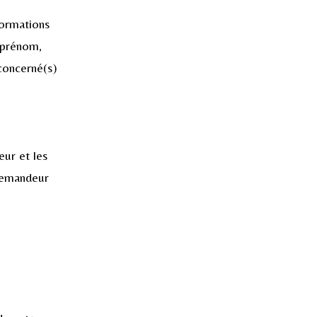
formations
 prénom,
 concerné(s)
eur et les
 demandeur