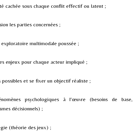
té cachée sous chaque conflit effectif ou latent ;
ision les parties concernées ;
exploratoire multimodale poussée ;
des enjeux pour chaque acteur impliqué ;
 possibles et se fixer un objectif réaliste ;
énomènes psychologiques à l'œuvre (besoins de base, i
smes décisionnels) ;
égie (théorie des jeux) ;