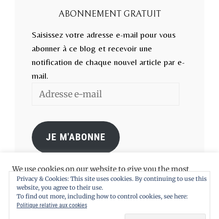
ABONNEMENT GRATUIT
Saisissez votre adresse e-mail pour vous
abonner à ce blog et recevoir une
notification de chaque nouvel article par e-
mail.
Adresse
e-
mail
JE M'ABONNE
We use cookies on our website to give you the most
relevant experience by remembering your preferences
Privacy & Cookies: This site uses cookies. By continuing to use this
and repeat visits. By clicking “Accept All”, you consent to
website, you agree to their use.
the use of ALL the cookies. However, you may visit
To find out more, including how to control cookies, see here:
"Cookie Settings" to provide a controlled consent.
Politique relative aux cookies
Copyright © 2026
La Conversation
. Tous droits